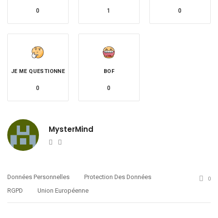
0
1
0
JE ME QUESTIONNE
BOF
0
0
MysterMind
Website
Twitter
Données Personnelles
Protection Des Données
0
RGPD
Union Européenne