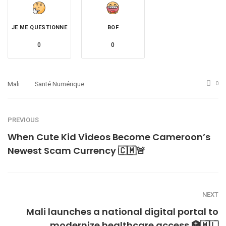
JE ME QUESTIONNE
BOF
0
0
Mali
Santé Numérique
0
PREVIOUS
When Cute Kid Videos Become Cameroon’s
Newest Scam Currency 🇨🇲🚨
NEXT
Mali launches a national digital portal to
modernize healthcare access 🏥🇲🇱