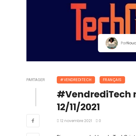
Par
Nou
#VENDREDITECH
FRANÇAIS
PARTAGER
#VendrediTech n°
12/11/2021
12 novembre 2021
0