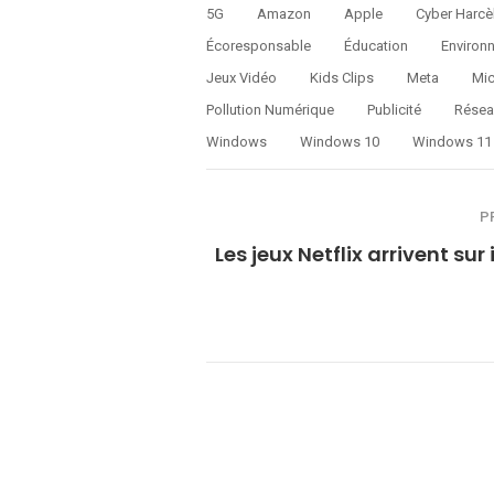
5G
Amazon
Apple
Cyber Harcè
Écoresponsable
Éducation
Environ
Jeux Vidéo
Kids Clips
Meta
Mic
Pollution Numérique
Publicité
Résea
Windows
Windows 10
Windows 11
P
Les jeux Netflix arrivent sur 