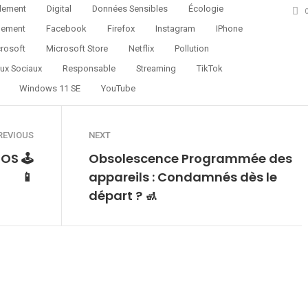
lement
Digital
Données Sensibles
Écologie
nement
Facebook
Firefox
Instagram
IPhone
rosoft
Microsoft Store
Netflix
Pollution
ux Sociaux
Responsable
Streaming
TikTok
Windows 11 SE
YouTube
REVIOUS
NEXT
iOS 🕹
Obsolescence Programmée des
📱
appareils : Condamnés dès le
départ ? 🚮