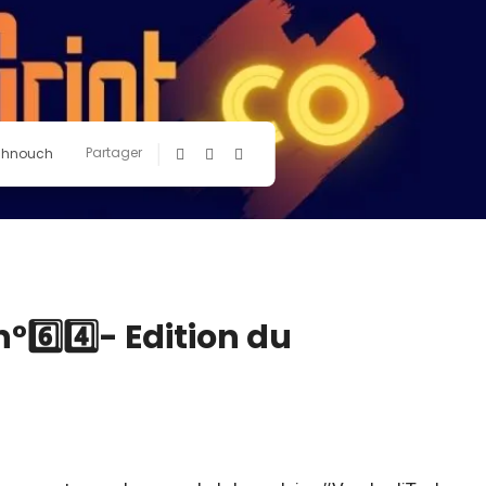
Partager
chnouch
6️⃣4️⃣- Edition du