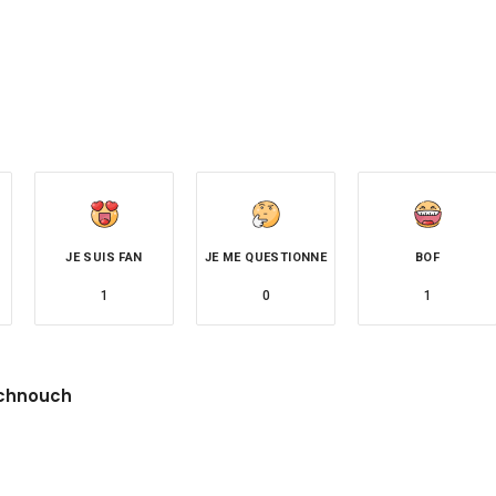
JE SUIS FAN
JE ME QUESTIONNE
BOF
1
0
1
chnouch
site
witter