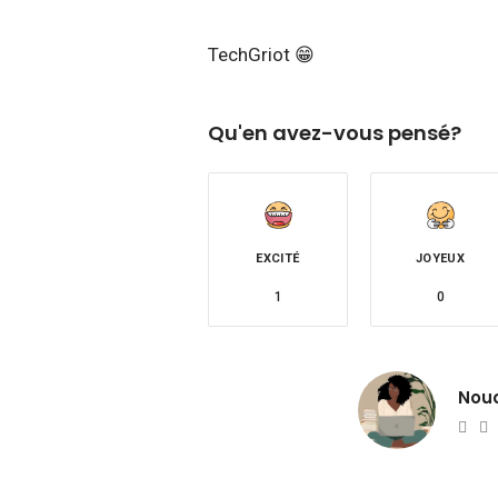
TechGriot 😁
Qu'en avez-vous pensé?
EXCITÉ
JOYEUX
1
0
Nou
Web
T