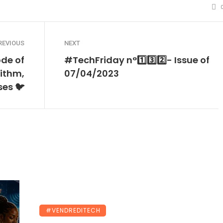
REVIOUS
NEXT
ode of
#TechFriday n°1️⃣3️⃣2️⃣- Issue of
ithm,
07/04/2023
ses 🐦
#VENDREDITECH