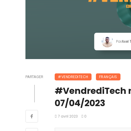
Par
Axel
#VENDREDITECH
FRANÇAIS
PARTAGER
#VendrediTech n°1
07/04/2023
7 avril 2023
0