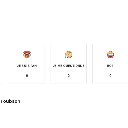
JE SUIS FAN
JE ME QUESTIONNE
BOF
0
0
0
 Toubson
site
witter