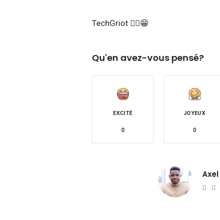
TechGriot ✌🏾😁
Qu'en avez-vous pensé?
EXCITÉ
JOYEUX
0
0
Axel
Web
T