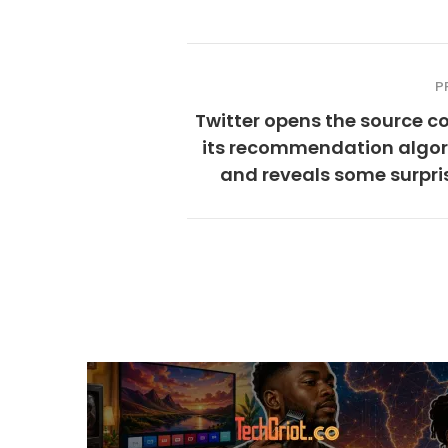
P
Twitter opens the source c
its recommendation algor
and reveals some surpri