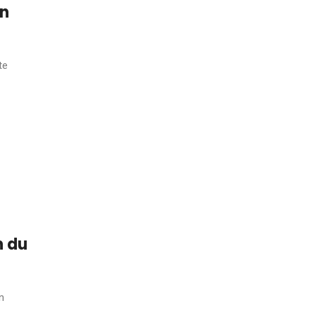
on
te
n du
n