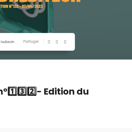
Partager
 Toubson
️⃣3️⃣2️⃣- Edition du