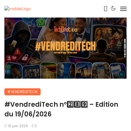
#VENDREDITECH
#VendrediTech n°2️⃣8️⃣9️⃣ – Edition
du 19/06/2026
19 juin 2026
0