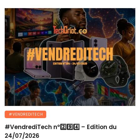
#VENDREDITECH
#VendrediTech n°2️⃣9️⃣4️⃣ – Edition du
24/07/2026