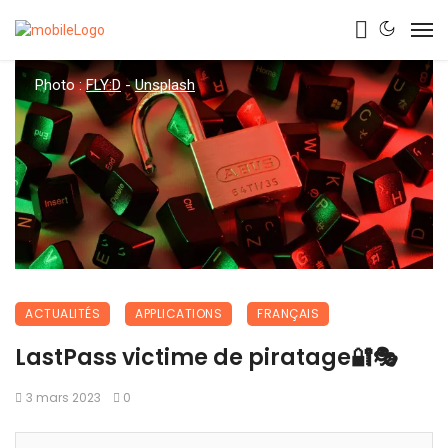
Photo :
FLY:D
-
Unsplash
ACTUALITÉS
APPLICATIONS
FRANÇAIS
LastPass victime de piratage🔐🎭
3 mars 2023
0