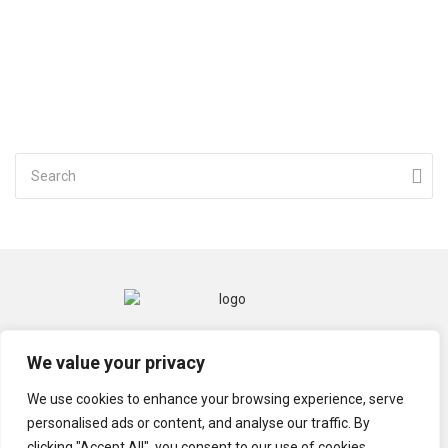
CONTACT
MENTIONS LÉGALES
We value your privacy
POLITIQUE DE CONFIDENTIALITÉ
We use cookies to enhance your browsing experience, serve
personalised ads or content, and analyse our traffic. By
clicking "Accept All", you consent to our use of cookies.