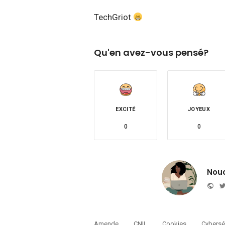
TechGriot
Qu'en avez-vous pensé?
EXCITÉ
JOYEUX
0
0
Nou
Web
Amende
CNIL
Cookies
Cybersé