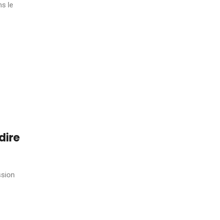
ns le
dire
ssion