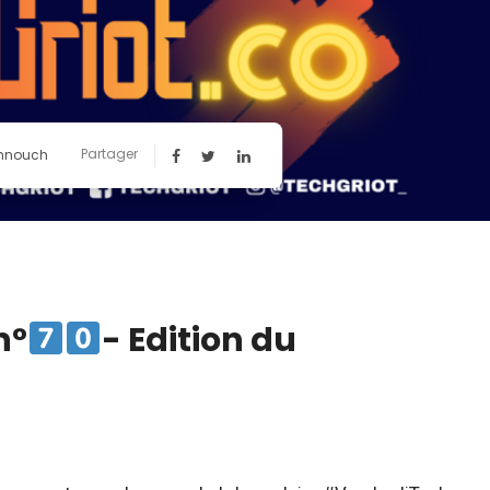
Partager
hnouch
n°
- Edition du