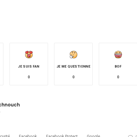
JE SUIS FAN
JE ME QUESTIONNE
BOF
0
0
0
chnouch
site
Twitter
curité
Facebook
Facebook Protect
Google