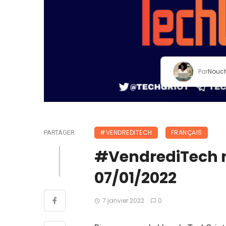
Par
Nouc
#VENDREDITECH
FRANÇAIS
PARTAGER
#VendrediTech 
07/01/2022
7 janvier 2022
0